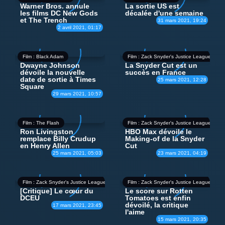
Warner Bros. annule
La sortie US est
les films DC New Gods
décalée d'une semaine
et The Trench
31 mars 2021, 19:24
2 avril 2021, 01:17
Film : Black Adam
Film : Zack Snyder's Justice League
Dwayne Johnson
La Snyder Cut est un
dévoile la nouvelle
succès en France
date de sortie à Times
25 mars 2021, 12:28
Square
29 mars 2021, 10:57
Film : The Flash
Film : Zack Snyder's Justice League
Ron Livingston
HBO Max dévoile le
remplace Billy Crudup
Making-of de la Snyder
en Henry Allen
Cut
25 mars 2021, 05:03
23 mars 2021, 04:19
Film : Zack Snyder's Justice League
Film : Zack Snyder's Justice League
[Critique] Le cœur du
Le score sur Rotten
DCEU
Tomatoes est enfin
dévoilé, la critique
17 mars 2021, 23:45
l'aime
15 mars 2021, 20:35