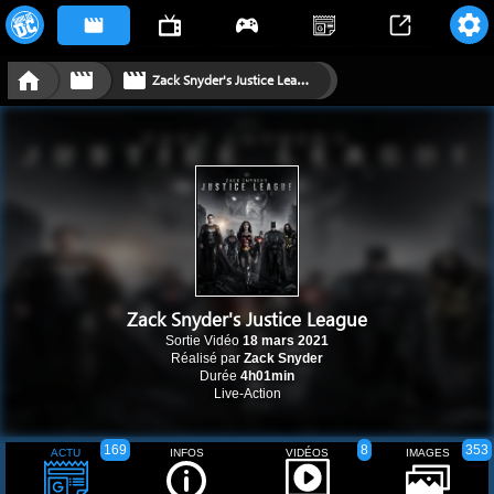
Zack Snyder's Justice League
Zack Snyder's Justice League
Sortie Vidéo
18 mars 2021
Réalisé par
Zack Snyder
Durée
4h01min
Live-Action
169
8
353
ACTU
INFOS
VIDÉOS
IMAGES