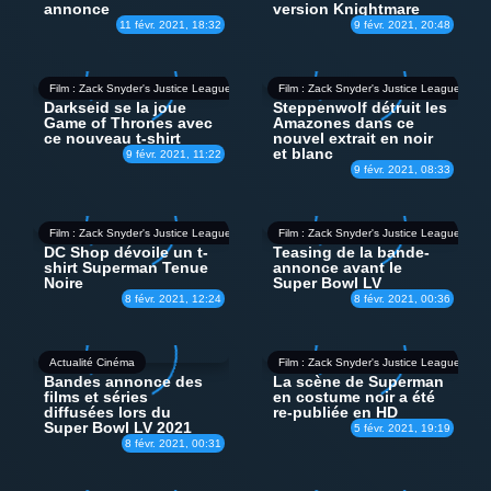
annonce
version Knightmare
11 févr. 2021, 18:32
9 févr. 2021, 20:48
Film : Zack Snyder's Justice League
Film : Zack Snyder's Justice League
Darkseid se la joue
Steppenwolf détruit les
Game of Thrones avec
Amazones dans ce
ce nouveau t-shirt
nouvel extrait en noir
et blanc
9 févr. 2021, 11:22
9 févr. 2021, 08:33
Film : Zack Snyder's Justice League
Film : Zack Snyder's Justice League
DC Shop dévoile un t-
Teasing de la bande-
shirt Superman Tenue
annonce avant le
Noire
Super Bowl LV
8 févr. 2021, 12:24
8 févr. 2021, 00:36
Actualité Cinéma
Film : Zack Snyder's Justice League
Bandes annonce des
La scène de Superman
films et séries
en costume noir a été
diffusées lors du
re-publiée en HD
Super Bowl LV 2021
5 févr. 2021, 19:19
8 févr. 2021, 00:31