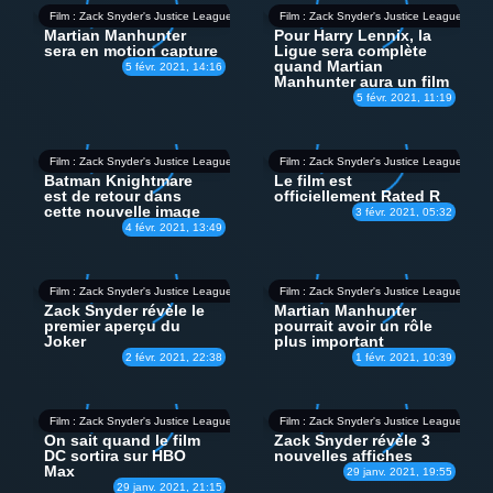
Film : Zack Snyder's Justice League
Film : Zack Snyder's Justice League
Martian Manhunter
Pour Harry Lennix, la
sera en motion capture
Ligue sera complète
quand Martian
5 févr. 2021, 14:16
Manhunter aura un film
5 févr. 2021, 11:19
Film : Zack Snyder's Justice League
Film : Zack Snyder's Justice League
Batman Knightmare
Le film est
est de retour dans
officiellement Rated R
cette nouvelle image
3 févr. 2021, 05:32
4 févr. 2021, 13:49
Film : Zack Snyder's Justice League
Film : Zack Snyder's Justice League
Zack Snyder révèle le
Martian Manhunter
premier aperçu du
pourrait avoir un rôle
Joker
plus important
2 févr. 2021, 22:38
1 févr. 2021, 10:39
Film : Zack Snyder's Justice League
Film : Zack Snyder's Justice League
On sait quand le film
Zack Snyder révèle 3
DC sortira sur HBO
nouvelles affiches
Max
29 janv. 2021, 19:55
29 janv. 2021, 21:15