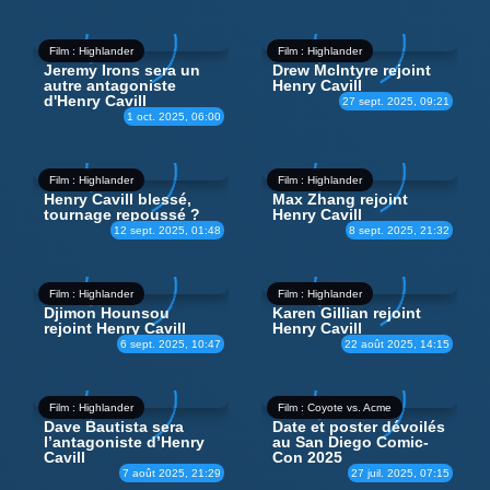
Film : Highlander
Film : Highlander
Jeremy Irons sera un
Drew McIntyre rejoint
autre antagoniste
Henry Cavill
d'Henry Cavill
27 sept. 2025, 09:21
1 oct. 2025, 06:00
Film : Highlander
Film : Highlander
Henry Cavill blessé,
Max Zhang rejoint
tournage repoussé ?
Henry Cavill
12 sept. 2025, 01:48
8 sept. 2025, 21:32
Film : Highlander
Film : Highlander
Djimon Hounsou
Karen Gillian rejoint
rejoint Henry Cavill
Henry Cavill
6 sept. 2025, 10:47
22 août 2025, 14:15
Film : Highlander
Film : Coyote vs. Acme
Dave Bautista sera
Date et poster dévoilés
l’antagoniste d’Henry
au San Diego Comic-
Cavill
Con 2025
7 août 2025, 21:29
27 juil. 2025, 07:15