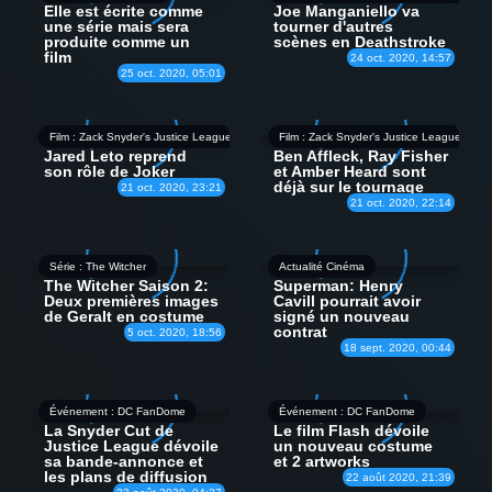
Elle est écrite comme
Joe Manganiello va
une série mais sera
tourner d'autres
produite comme un
scènes en Deathstroke
film
24 oct. 2020, 14:57
25 oct. 2020, 05:01
Film : Zack Snyder's Justice League
Film : Zack Snyder's Justice League
Jared Leto reprend
Ben Affleck, Ray Fisher
son rôle de Joker
et Amber Heard sont
déjà sur le tournage
21 oct. 2020, 23:21
21 oct. 2020, 22:14
Série : The Witcher
Actualité Cinéma
The Witcher Saison 2:
Superman: Henry
Deux premières images
Cavill pourrait avoir
de Geralt en costume
signé un nouveau
contrat
5 oct. 2020, 18:56
18 sept. 2020, 00:44
Événement : DC FanDome
Événement : DC FanDome
La Snyder Cut de
Le film Flash dévoile
Justice League dévoile
un nouveau costume
sa bande-annonce et
et 2 artworks
les plans de diffusion
22 août 2020, 21:39