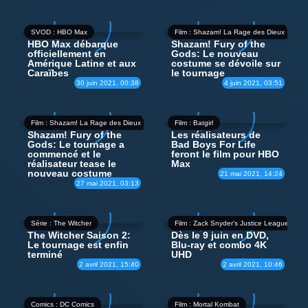
SVOD : HBO Max
Film : Shazam! La Rage des Dieux
HBO Max débarque
Shazam! Fury of the
officiellement en
Gods: Le nouveau
Amérique Latine et aux
costume se dévoile sur
Caraïbes
le tournage
30 juin 2021, 00:38
4 juin 2021, 03:51
Film : Shazam! La Rage des Dieux
Film : Batgirl
Shazam! Fury of the
Les réalisateurs de
Gods: Le tournage a
Bad Boys For Life
commencé et le
feront le film pour HBO
réalisateur tease le
Max
nouveau costume
21 mai 2021, 14:24
27 mai 2021, 03:13
Série : The Witcher
Film : Zack Snyder's Justice League
The Witcher Saison 2:
Dès le 9 juin en DVD,
Le tournage est enfin
Blu-ray et combo 4K
terminé
UHD
2 avril 2021, 15:40
2 avril 2021, 10:46
Comics : DC Comics
Film : Mortal Kombat