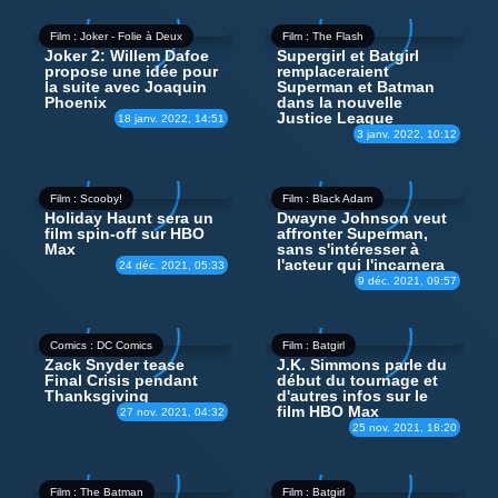
Film : Joker - Folie à Deux
Film : The Flash
Joker 2: Willem Dafoe
Supergirl et Batgirl
propose une idée pour
remplaceraient
la suite avec Joaquin
Superman et Batman
Phoenix
dans la nouvelle
Justice League
18 janv. 2022, 14:51
3 janv. 2022, 10:12
Film : Scooby!
Film : Black Adam
Holiday Haunt sera un
Dwayne Johnson veut
film spin-off sur HBO
affronter Superman,
Max
sans s'intéresser à
l'acteur qui l'incarnera
24 déc. 2021, 05:33
9 déc. 2021, 09:57
Comics : DC Comics
Film : Batgirl
Zack Snyder tease
J.K. Simmons parle du
Final Crisis pendant
début du tournage et
Thanksgiving
d'autres infos sur le
film HBO Max
27 nov. 2021, 04:32
25 nov. 2021, 18:20
Film : The Batman
Film : Batgirl