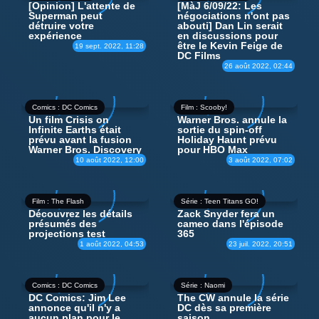
[Opinion] L'attente de
[MàJ 6/09/22: Les
Superman peut
négociations n'ont pas
détruire votre
abouti]
Dan Lin serait
expérience
en discussions pour
être le Kevin Feige de
19 sept. 2022, 11:28
DC Films
26 août 2022, 02:44
Comics : DC Comics
Film : Scooby!
Un film Crisis on
Warner Bros. annule la
Infinite Earths était
sortie du spin-off
prévu avant la fusion
Holiday Haunt prévu
Warner Bros. Discovery
pour HBO Max
10 août 2022, 12:00
3 août 2022, 07:02
Film : The Flash
Série : Teen Titans GO!
Découvrez les détails
Zack Snyder fera un
présumés des
cameo dans l'épisode
projections test
365
1 août 2022, 04:53
23 juil. 2022, 20:51
Comics : DC Comics
Série : Naomi
DC Comics: Jim Lee
The CW annule la série
annonce qu'il n'y a
DC dès sa première
aucun plan pour le
saison