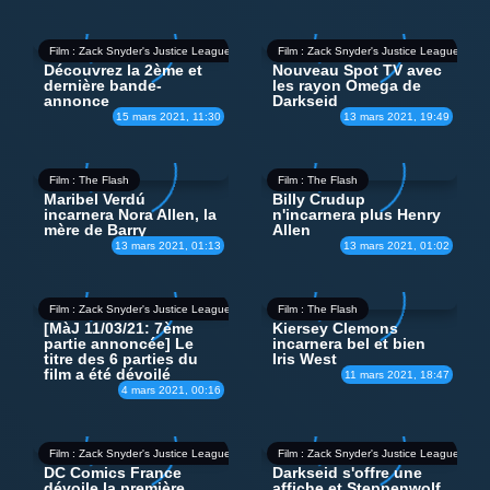
Film : Zack Snyder's Justice League
Film : Zack Snyder's Justice League
Découvrez la 2ème et
Nouveau Spot TV avec
dernière bande-
les rayon Omega de
annonce
Darkseid
15 mars 2021, 11:30
13 mars 2021, 19:49
Film : The Flash
Film : The Flash
Maribel Verdú
Billy Crudup
incarnera Nora Allen, la
n'incarnera plus Henry
mère de Barry
Allen
13 mars 2021, 01:13
13 mars 2021, 01:02
Film : Zack Snyder's Justice League
Film : The Flash
[MàJ 11/03/21: 7ème
Kiersey Clemons
partie annoncée]
Le
incarnera bel et bien
titre des 6 parties du
Iris West
film a été dévoilé
11 mars 2021, 18:47
4 mars 2021, 00:16
Film : Zack Snyder's Justice League
Film : Zack Snyder's Justice League
DC Comics France
Darkseid s'offre une
dévoile la première
affiche et Steppenwolf