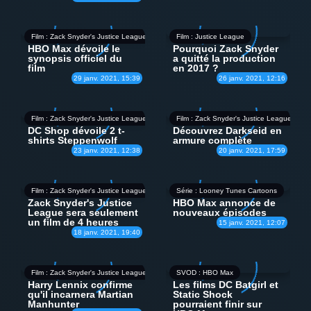
Film : Zack Snyder's Justice League
Film : Justice League
HBO Max dévoile le
Pourquoi Zack Snyder
synopsis officiel du
a quitté la production
film
en 2017 ?
29 janv. 2021, 15:39
26 janv. 2021, 12:16
Film : Zack Snyder's Justice League
Film : Zack Snyder's Justice League
DC Shop dévoile 2 t-
Découvrez Darkseid en
shirts Steppenwolf
armure complète
23 janv. 2021, 12:38
20 janv. 2021, 17:59
Film : Zack Snyder's Justice League
Série : Looney Tunes Cartoons
Zack Snyder's Justice
HBO Max annonce de
League sera seulement
nouveaux épisodes
un film de 4 heures
15 janv. 2021, 12:07
18 janv. 2021, 19:40
Film : Zack Snyder's Justice League
SVOD : HBO Max
Harry Lennix confirme
Les films DC Batgirl et
qu'il incarnera Martian
Static Shock
Manhunter
pourraient finir sur