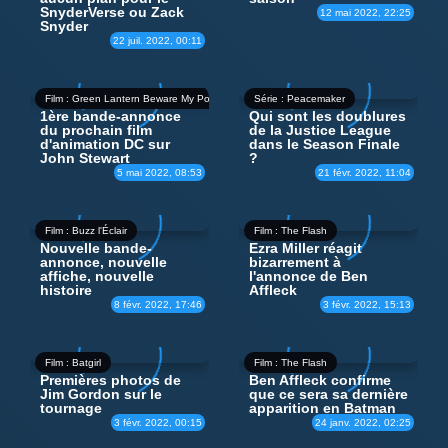
SnyderVerse ou Zack
12 mai 2022, 22:25
Snyder
22 juil. 2022, 00:11
Film : Green Lantern Beware My Power
Série : Peacemaker
1ère bande-annonce
Qui sont les doublures
du prochain film
de la Justice League
d'animation DC sur
dans le Season Finale
John Stewart
?
5 mai 2022, 08:53
21 févr. 2022, 11:04
Film : Buzz l'Éclair
Film : The Flash
Nouvelle bande-
Ezra Miller réagit
annonce, nouvelle
bizarrement à
affiche, nouvelle
l'annonce de Ben
histoire
Affleck
8 févr. 2022, 17:46
3 févr. 2022, 15:13
Film : Batgirl
Film : The Flash
Premières photos de
Ben Affleck confirme
Jim Gordon sur le
que ce sera sa dernière
tournage
apparition en Batman
3 févr. 2022, 00:15
24 janv. 2022, 02:25