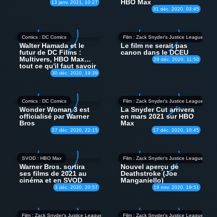
HBO Max
13 janv. 2021, 10:27
31 déc. 2020, 03:45
Comics : DC Comics
Film : Zack Snyder's Justice League
Walter Hamada et le
Le film ne serait pas
futur de DC Films :
canon dans le DCEU
Multivers, HBO Max…
29 déc. 2020, 11:50
tout ce qu'il faut savoir
30 déc. 2020, 19:39
Comics : DC Comics
Film : Zack Snyder's Justice League
Wonder Woman 3 est
La Snyder Cut arrivera
officialisé par Warner
en mars 2021 sur HBO
Bros
Max
27 déc. 2020, 22:15
17 déc. 2020, 10:45
SVOD : HBO Max
Film : Zack Snyder's Justice League
Warner Bros. sortira
Nouvel aperçu de
ses films de 2021 au
Deathstroke (Joe
cinéma et en SVOD
Manganiello)
3 déc. 2020, 20:57
19 nov. 2020, 19:51
Film : Zack Snyder's Justice League
Film : Zack Snyder's Justice League