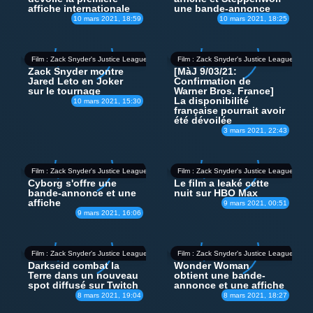
affiche internationale
une bande-annonce
10 mars 2021, 18:59
10 mars 2021, 18:25
Film : Zack Snyder's Justice League
Film : Zack Snyder's Justice League
Zack Snyder montre
[MàJ 9/03/21:
Jared Leto en Joker
Confirmation de
sur le tournage
Warner Bros. France]
La disponibilité
10 mars 2021, 15:30
française pourrait avoir
été dévoilée
3 mars 2021, 22:43
Film : Zack Snyder's Justice League
Film : Zack Snyder's Justice League
Cyborg s'offre une
Le film a leaké cette
bande-annonce et une
nuit sur HBO Max
affiche
9 mars 2021, 00:51
9 mars 2021, 16:06
Film : Zack Snyder's Justice League
Film : Zack Snyder's Justice League
Darkseid combat la
Wonder Woman
Terre dans un nouveau
obtient une bande-
spot diffusé sur Twitch
annonce et une affiche
8 mars 2021, 19:04
8 mars 2021, 18:27