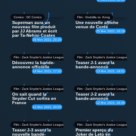
Comics : DC Comics
Film : Godzilla vs. Kong
Superman aura un
Une nouvelle affiche
nouveau film produit
venue de Corée
par JJ Abrams et écrit
25 févr. 2021, 16:19
par Ta-Nehisi Coates
26 févr. 2021, 20:25
Film : Zack Snyder's Justice League
Film : Zack Snyder's Justice League
Découvrez la bande-
Teaser J-1 avant la
annonce officielle
bande-annonce
14 févr. 2021, 17:32
13 févr. 2021, 19:01
Film : Zack Snyder's Justice League
Film : Zack Snyder's Justice League
On sait quand la
Teaser J-2 avant la
Snyder Cut sortira en
bande-annonce
France
12 févr. 2021, 18:39
12 févr. 2021, 20:05
Film : Zack Snyder's Justice League
Film : Zack Snyder's Justice League
Teaser J-3 avant la
Premier aperçu du
nouvelle bande-
Joker de Leto en