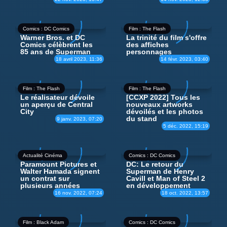
Comics : DC Comics
Film : The Flash
Warner Bros. et DC
La trinité du film s'offre
Comics célèbrent les
des affiches
85 ans de Superman
personnages
18 avril 2023, 11:36
14 févr. 2023, 03:40
Film : The Flash
Film : The Flash
Le réalisateur dévoile
[CCXP 2022] Tous les
un aperçu de Central
nouveaux artworks
City
dévoilés et les photos
du stand
9 janv. 2023, 07:20
5 déc. 2022, 15:19
Actualité Cinéma
Comics : DC Comics
Paramount Pictures et
DC: Le retour du
Walter Hamada signent
Superman de Henry
un contrat sur
Cavill et Man of Steel 2
plusieurs années
en développement
16 nov. 2022, 07:24
18 oct. 2022, 13:57
Film : Black Adam
Comics : DC Comics