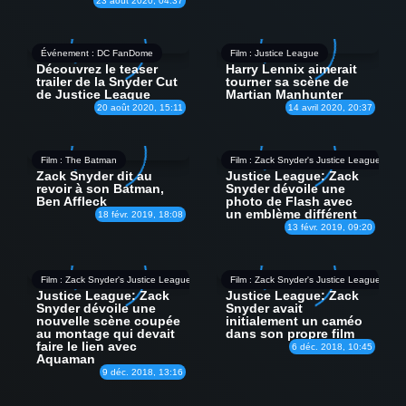
23 août 2020, 04:37
Événement : DC FanDome
Film : Justice League
Découvrez le teaser
Harry Lennix aimerait
trailer de la Snyder Cut
tourner sa scène de
de Justice League
Martian Manhunter
20 août 2020, 15:11
14 avril 2020, 20:37
Film : The Batman
Film : Zack Snyder's Justice League
Zack Snyder dit au
Justice League: Zack
revoir à son Batman,
Snyder dévoile une
Ben Affleck
photo de Flash avec
un emblème différent
18 févr. 2019, 18:08
13 févr. 2019, 09:20
Film : Zack Snyder's Justice League
Film : Zack Snyder's Justice League
Justice League: Zack
Justice League: Zack
Snyder dévoile une
Snyder avait
nouvelle scène coupée
initialement un caméo
au montage qui devait
dans son propre film
faire le lien avec
6 déc. 2018, 10:45
Aquaman
9 déc. 2018, 13:16