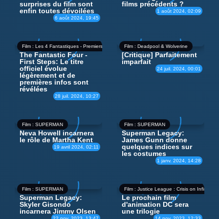
surprises du film sont
films précédents ?
enfin toutes dévoilées
1 août 2024, 02:09
6 août 2024, 19:45
Film : Les 4 Fantastiques - Premiers pas
Film : Deadpool & Wolverine
The Fantastic Four -
[Critique] Parfaitement
First Steps: Le titre
imparfait
officiel évolue
24 juil. 2024, 00:01
légèrement et de
premières infos sont
révélées
28 juil. 2024, 10:27
Film : SUPERMAN
Film : SUPERMAN
Neva Howell incarnera
Superman Legacy:
le rôle de Martha Kent
James Gunn donne
quelques indices sur
19 avril 2024, 02:11
les costumes
1 janv. 2024, 14:28
Film : SUPERMAN
Film : Justice League : Crisis on Infinite E
Superman Legacy:
Le prochain film
Skyler Gisondo
d'animation DC sera
incarnera Jimmy Olsen
une trilogie
22 nov. 2023, 13:47
14 nov. 2023, 12:33