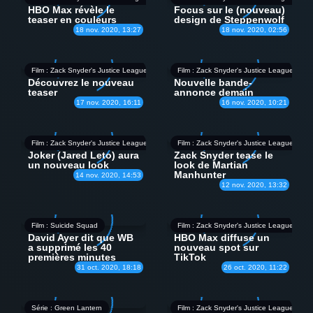
HBO Max révèle le
Focus sur le (nouveau)
teaser en couleurs
design de Steppenwolf
18 nov. 2020, 13:27
18 nov. 2020, 02:56
Film : Zack Snyder's Justice League
Film : Zack Snyder's Justice League
Découvrez le nouveau
Nouvelle bande-
teaser
annonce demain
17 nov. 2020, 16:11
16 nov. 2020, 10:21
Film : Zack Snyder's Justice League
Film : Zack Snyder's Justice League
Joker (Jared Leto) aura
Zack Snyder tease le
un nouveau look
look de Martian
Manhunter
14 nov. 2020, 14:53
12 nov. 2020, 13:32
Film : Suicide Squad
Film : Zack Snyder's Justice League
David Ayer dit que WB
HBO Max diffuse un
a supprimé les 40
nouveau spot sur
premières minutes
TikTok
31 oct. 2020, 18:18
26 oct. 2020, 11:22
Série : Green Lantern
Film : Zack Snyder's Justice League