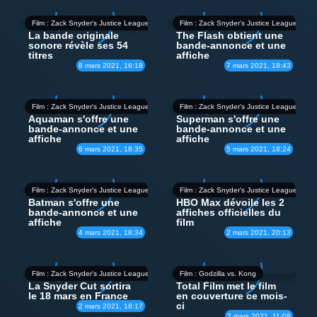
Film : Zack Snyder's Justice League
Film : Zack Snyder's Justice League
La bande originale
The Flash obtient une
sonore révèle ses 54
bande-annonce et une
titres
affiche
8 mars 2021, 16:18
7 mars 2021, 18:43
Film : Zack Snyder's Justice League
Film : Zack Snyder's Justice League
Aquaman s'offre une
Superman s'offre une
bande-annonce et une
bande-annonce et une
affiche
affiche
6 mars 2021, 18:35
5 mars 2021, 18:24
Film : Zack Snyder's Justice League
Film : Zack Snyder's Justice League
Batman s'offre une
HBO Max dévoile les 2
bande-annonce et une
affiches officielles du
affiche
film
4 mars 2021, 18:34
2 mars 2021, 20:13
Film : Zack Snyder's Justice League
Film : Godzilla vs. Kong
La Snyder Cut sortira
Total Film met le film
le 18 mars en France
en couverture ce mois-
ci
2 mars 2021, 18:17
2 mars 2021, 11:08