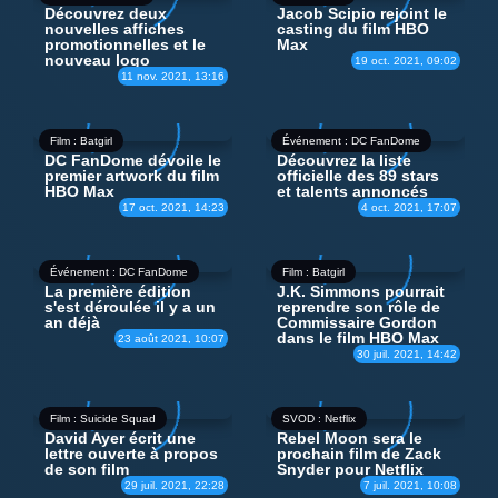
Découvrez deux
Jacob Scipio rejoint le
nouvelles affiches
casting du film HBO
promotionnelles et le
Max
nouveau logo
19 oct. 2021, 09:02
11 nov. 2021, 13:16
Film : Batgirl
Événement : DC FanDome
DC FanDome dévoile le
Découvrez la liste
premier artwork du film
officielle des 89 stars
HBO Max
et talents annoncés
17 oct. 2021, 14:23
4 oct. 2021, 17:07
Événement : DC FanDome
Film : Batgirl
La première édition
J.K. Simmons pourrait
s'est déroulée il y a un
reprendre son rôle de
an déjà
Commissaire Gordon
dans le film HBO Max
23 août 2021, 10:07
30 juil. 2021, 14:42
Film : Suicide Squad
SVOD : Netflix
David Ayer écrit une
Rebel Moon sera le
lettre ouverte à propos
prochain film de Zack
de son film
Snyder pour Netflix
29 juil. 2021, 22:28
7 juil. 2021, 10:08