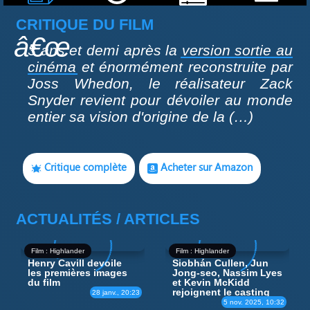
CRITIQUE DU FILM
3 ans et demi après la
version sortie au
cinéma
et énormément reconstruite par
Joss Whedon, le réalisateur Zack
Snyder revient pour dévoiler au monde
entier sa vision d'origine de la (…)
Critique complète
Acheter sur Amazon
ACTUALITÉS / ARTICLES
Film : Highlander
Film : Highlander
Henry Cavill devoile
Siobhán Cullen, Jun
les premières images
Jong-seo, Nassim Lyes
du film
et Kevin McKidd
rejoignent le casting
28 janv., 20:23
5 nov. 2025, 10:32