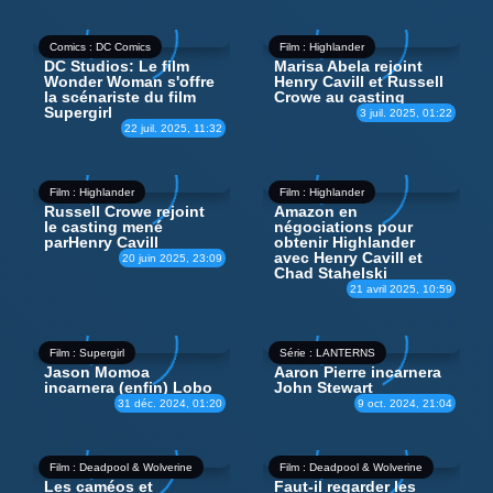
Comics : DC Comics
Film : Highlander
DC Studios: Le film
Marisa Abela rejoint
Wonder Woman s'offre
Henry Cavill et Russell
la scénariste du film
Crowe au casting
Supergirl
3 juil. 2025, 01:22
22 juil. 2025, 11:32
Film : Highlander
Film : Highlander
Russell Crowe rejoint
Amazon en
le casting mené
négociations pour
parHenry Cavill
obtenir Highlander
avec Henry Cavill et
20 juin 2025, 23:09
Chad Stahelski
21 avril 2025, 10:59
Film : Supergirl
Série : LANTERNS
Jason Momoa
Aaron Pierre incarnera
incarnera (enfin) Lobo
John Stewart
31 déc. 2024, 01:20
9 oct. 2024, 21:04
Film : Deadpool & Wolverine
Film : Deadpool & Wolverine
Les caméos et
Faut-il regarder les