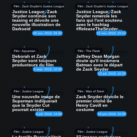
Film : Zack Snyder's Justice League
Film : Zack Snyder's Justice League
Justice League: Zack
Justice League: Zack
Snyder continue son
Snyder remercie les
teasing et dévoile une
fans qui l'ont soutenu
nouvelle illustration de
avec le hashtag
Darkseid
#ReleaseTheSnyderCut
26 nov. 2018, 09:30
21 nov. 2018, 15:22
Film : Aquaman
Film : The Flash
Deborah et Zack
Jeffrey Dean Morgan
Snyder sont toujours
doute qu'il incarnera
producteurs du film
Batman avec le départ
de Zack Snyder
3 sept. 2018, 10:30
23 juil. 2018, 10:35
Film : Justice League
Film : Man of Steel
Une nouvelle image de
Zack Snyder dévoile le
Superman indiquerait
premier cliché de
que la Snyder Cut
Henry Cavill en
pourrait exister
costume
4 juil. 2018, 14:30
18 juin 2018, 10:35
Film : Justice League
Film : Justice League